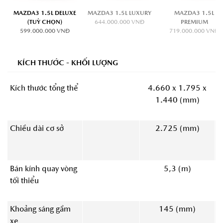
MAZDA3 1.5L DELUXE
MAZDA3 1.5L LUXURY
MAZDA3 1.5L
(TUỲ CHỌN)
644.000.000 VNĐ
PREMIUM
599.000.000 VNĐ
719.000.000 VNĐ
KÍCH THƯỚC - KHỐI LƯỢNG
Kích thước tổng thể
4.660 x 1.795 x
1.440 (mm)
Chiều dài cơ sở
2.725 (mm)
Bán kính quay vòng
5,3 (m)
tối thiểu
Khoảng sáng gầm
145 (mm)
xe