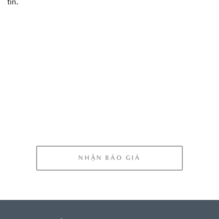
tin.
NHẬN BÁO GIÁ CHI
TIẾT CÁC PHIÊN BẢN
XE
NHẬN BÁO GIÁ