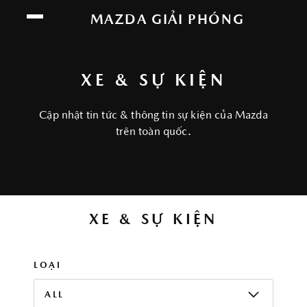
Chúng tôi sử dụng cookie để nâng cao trải
MAZDA GIẢI PHÓNG
nghiệm của bạn. Bằng cách tiếp tục truy cập
trang web này, bạn đồng ý với việc sử dụng
cookie của chúng tôi.
Click vào đây để xem
XE & SỰ KIỆN
thông tin chi tiết.
Cập nhật tin tức & thông tin sự kiện của Mazda
ĐỒNG Ý
trên toàn quốc.
XE & SỰ KIỆN
LOẠI
ALL