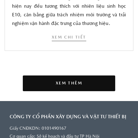
hiện nay đều tương thích với nhiên liệu sinh học
E10, cân bằng giữa trách nhiệm môi trường và trải
nghiệm vận hành đặc trưng của thương hiệu.
XEM CHI TIẾT
XEM THÊM
CÔNG TY CỔ PHẦN XÂY DỰNG VÀ VẬT TƯ THIẾT BỊ
Giấy CNĐKDN: 0101490167
Cơ quan cấp: Sở kế hoạch và đầu tư TP Hà Nội